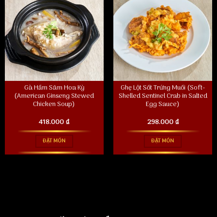
Gà Hầm Sâm Hoa Kỳ
Ghẹ Lột Sốt Trứng Muối (Soft-
(American Ginseng Stewed
Shelled Sentinel Crab in Salted
Chicken Soup)
Egg Sauce)
418.000
₫
298.000
₫
ĐẶT MÓN
ĐẶT MÓN