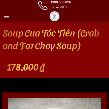
Skip
1900.633.896
Hotline đặt bàn
to
content
Soup Cua Tóc Tiên (Crab
and Fat Choy Soup)
178.000
₫