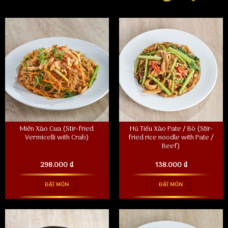
Miến Xào Cua (Stir-fried
Hủ Tiếu Xào Pate / Bò (Stir-
Vermicelli with Crab)
fried rice noodle with Pate /
Beef)
298.000
₫
138.000
₫
ĐẶT MÓN
ĐẶT MÓN