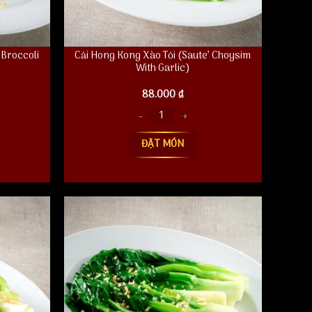
 Broccoli
Cải Hong Kong Xào Tỏi (Saute’ Choysim
With Garlic)
88.000
₫
oli With Garlic) số lượng
Cải Hong Kong Xào Tỏi (Saute' Choysim With Garlic) số lượng
ĐẶT MÓN