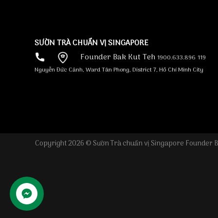
SƯỜN TRÀ CHUẨN VỊ SINGAPORE
Founder Bak Kut Teh
1900.633.896
119
Nguyễn Đức Cảnh, Ward Tân Phong, District 7, Hồ Chí Minh City
Copyright 2026 © Sườn Trà chuẩn vị Singapore Founder B