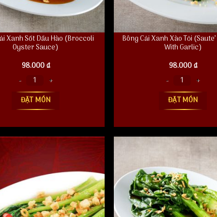
ải Xanh Sốt Dầu Hào (Broccoli
Bông Cải Xanh Xào Tỏi (Saute’
Oyster Sauce)
With Garlic)
98.000
₫
98.000
₫
Xanh Sốt Dầu Hào (Broccoli Oyster Sauce) số lượng
Bông Cải Xanh Xào Tỏi (Saute' Brocc
ĐẶT MÓN
ĐẶT MÓN