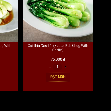
oy With
Cải Thìa Xào Tỏi (Saute’ Bok Choy With
Garlic)
75.000
₫
h Oyster Sauce) số lượng
Cải Thìa Xào Tỏi (Saute' Bok Choy With Garlic) số lượng
ĐẶT MÓN