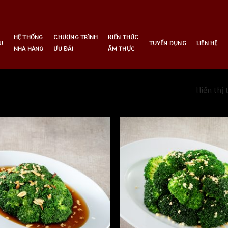
HỆ THỐNG
CHƯƠNG TRÌNH
KIẾN THỨC
U
TUYỂN DỤNG
LIÊN HỆ
NHÀ HÀNG
ƯU ĐÃI
ẨM THỰC
Hiển thị 