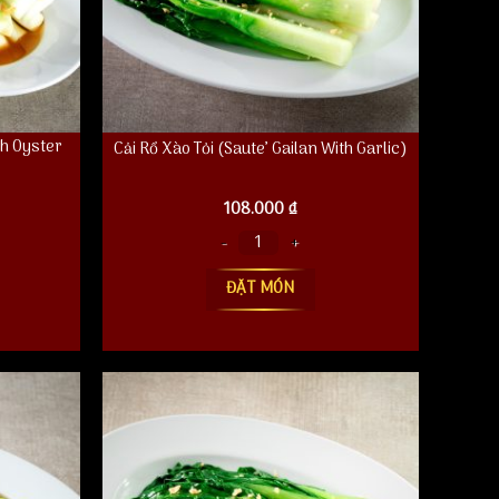
th Oyster
Cải Rổ Xào Tỏi (Saute’ Gailan With Garlic)
108.000
₫
ster Sauce) số lượng
Cải Rổ Xào Tỏi (Saute' Gailan With Garlic) số lượng
ĐẶT MÓN