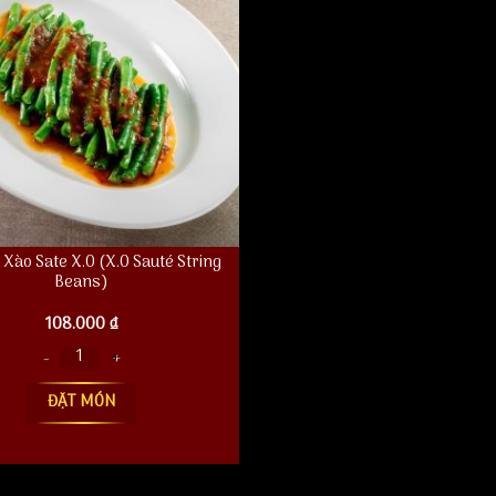
 Xào Sate X.O (X.O Sauté String
Beans)
108.000
₫
o Sate X.O (X.O Sauté String Beans) số lượng
ĐẶT MÓN