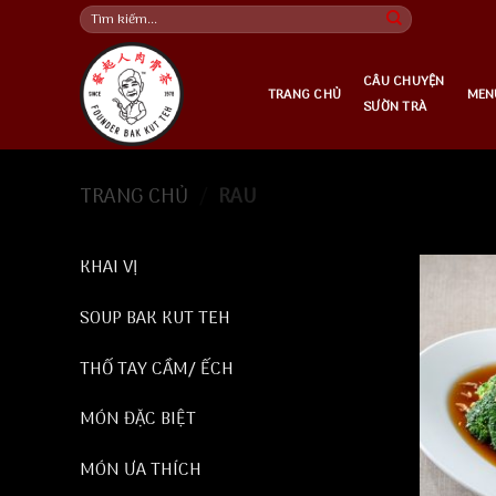
Skip
Tìm
kiếm:
to
content
CÂU CHUYỆN
TRANG CHỦ
MEN
SƯỜN TRÀ
TRANG CHỦ
/
RAU
KHAI VỊ
SOUP BAK KUT TEH
THỐ TAY CẦM/ ẾCH
MÓN ĐẶC BIỆT
MÓN ƯA THÍCH