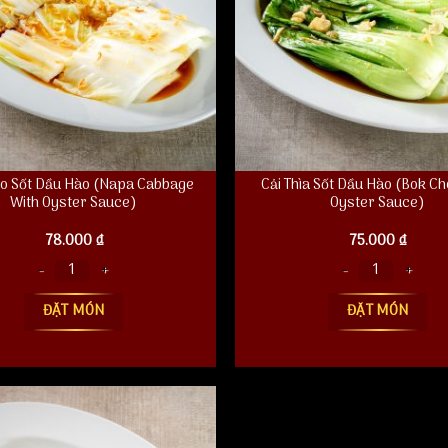
ảo Sốt Dầu Hào (Napa Cabbage
Cải Thìa Sốt Dầu Hào (Bok Ch
With Oyster Sauce)
Oyster Sauce)
78.000
₫
75.000
₫
Sốt Dầu Hào (Napa Cabbage With Oyster Sauce) số lượng
Cải Thìa Sốt Dầu Hào (Bok Choy Wit
ĐẶT MÓN
ĐẶT MÓN