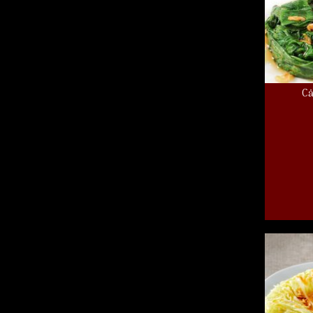
Cả
Cải Hong 