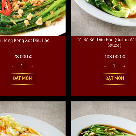
Cải Rổ Sốt Dầu Hào (Gailan Wi
i Hong Kong Xốt Dầu Hào
Sauce)
78.000
₫
108.000
₫
Kong Xốt Dầu Hào số lượng
Cải Rổ Sốt Dầu Hào (Gailan With Oy
ĐẶT MÓN
ĐẶT MÓN