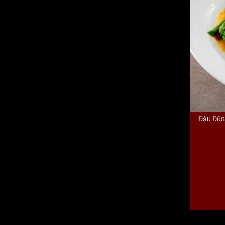
Đậu Đũa
Đậu Đũa Xà