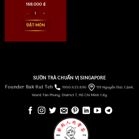
168.000
₫
Canh Đầu Cá (Grouper Fish Head Soup) số lượng
ĐẶT MÓN
SƯỜN TRÀ CHUẨN VỊ SINGAPORE
Founder Bak Kut Teh
1900.633.896
119 Nguyễn Đức Cảnh,
Ward Tân Phong, District 7, Hồ Chí Minh City