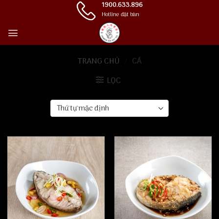
Skip
1900.633.896
Hotline đặt bàn
to
content
TRANG CHỦ
/
CÁ
LỌC