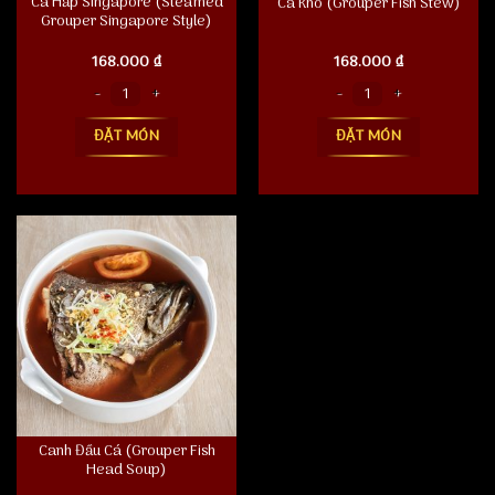
Cá Hấp Singapore (Steamed
Cá Kho (Grouper Fish Stew)
Grouper Singapore Style)
168.000
₫
168.000
₫
Cá Hấp Singapore (Steamed Grouper Singapore Style) số lượng
Cá Kho (Grouper Fish Stew) số lượng
ĐẶT MÓN
ĐẶT MÓN
Canh Đầu Cá (Grouper Fish
Head Soup)