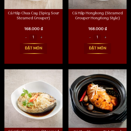
Cá Hấp Chua Cay (Spicy Sour
Cá Hấp Hongkong (Steamed
Steamed Grouper)
Grouper HongKong Style)
168.000
₫
168.000
₫
Cá Hấp Chua Cay (Spicy Sour Steamed Grouper) số lượng
Cá Hấp Hongkong (Steamed Grouper 
ĐẶT MÓN
ĐẶT MÓN