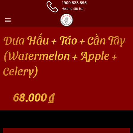
Skip
1900.633.896
Hotline đặt bàn
to
content
Dưa Hấu + Táo + Cần Tây
(Watermelon + Apple +
Celery)
68.000
₫