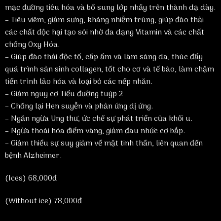
mạc đường tiêu hóa và bổ sung lớp nhầy trên thành dạ dày.
– Tiêu viêm, giảm sưng, kháng nhiễm trùng, giúp đào thải
các chất độc hại tạo sỏi nhờ đa dạng Vitamin và các chất
chống Oxy Hóa.
– Giúp đào thải độc tố, cấp ẩm và làm sáng da, thúc đẩy
quá trình sản sinh collagen, tốt cho cơ và tế bào, làm chậm
tiến trình lão hóa và loại bỏ các nếp nhăn.
– Giảm nguy cơ Tiểu đường tuýp 2
– Chống lại Hen suyễn và phản ứng dị ứng.
– Ngăn ngừa Ung thư, ức chế sự phát triển của khối u.
– Ngừa thoái hóa điểm vàng, giảm đau nhức cơ bắp.
– Giảm thiểu sự suy giảm về mặt tinh thần, liên quan đến
bệnh Alzheimer.
(Ices)
68,000đ
(Without ice)
78,000đ