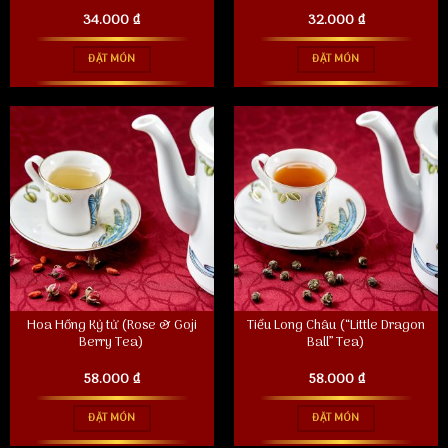
34.000
₫
32.000
₫
ĐẶT MÓN
ĐẶT MÓN
Hoa Hồng Kỷ tử (Rose & Goji
Tiểu Long Châu (“Little Dragon
Berry Tea)
Ball” Tea)
58.000
₫
58.000
₫
ĐẶT MÓN
ĐẶT MÓN